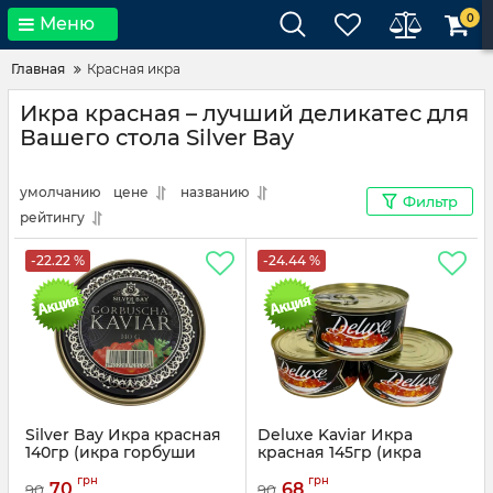
0
Меню
Главная
Красная икра
Икра красная – лучший деликатес для
Вашего стола Silver Bay
умолчанию
цене
названию
Фильтр
рейтингу
-22.22 %
-24.44 %
Silver Bay Икра красная
Deluxe Kaviar Икра
140гр (икра горбуши
красная 145гр (икра
имитированная)
лососевая
грн
грн
имитированная)
70
68
90
90