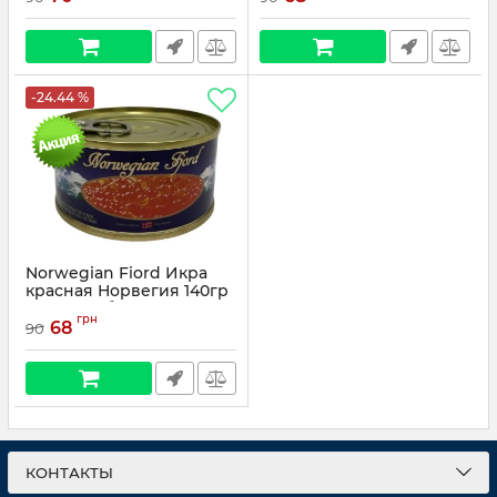
-24.44 %
Norwegian Fiord Икра
красная Норвегия 140гр
(икра горбуши
грн
имитированная)
68
90
КОНТАКТЫ