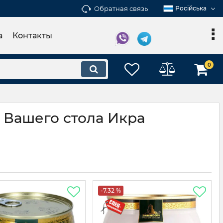
Обратная связь
Російська
а
Контакты
0
 Вашего стола Икра
-7.32 %