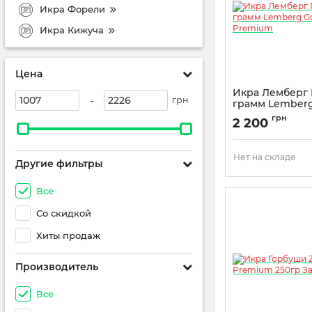
Икра Форели
Икра Кижуча
Цена
Икра Лемберг 
-
грн
грамм Lemberg
Kaviar Premiu
грн
2 200
Артикул:
426005107
Нет на складе
Другие фильтры
Все
Со скидкой
Хиты продаж
Производитель
Все