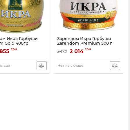
ом Икра Горбуши
Зарендом Икра Горбуши
m Gold 400гр
Zarendom Premium 500 г
грн
грн
 855
2 014
2 173
складе
Нет на складе