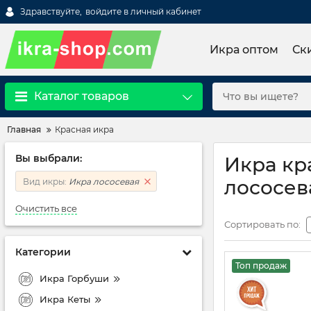
Здравствуйте,
войдите в личный кабинет
Икра оптом
Ск
Каталог товаров
Главная
Красная икра
Вы выбрали:
Икра кр
лососев
Вид икры:
Икра лососевая
Очистить все
Сортировать по:
Категории
Топ продаж
Икра Горбуши
Икра Кеты