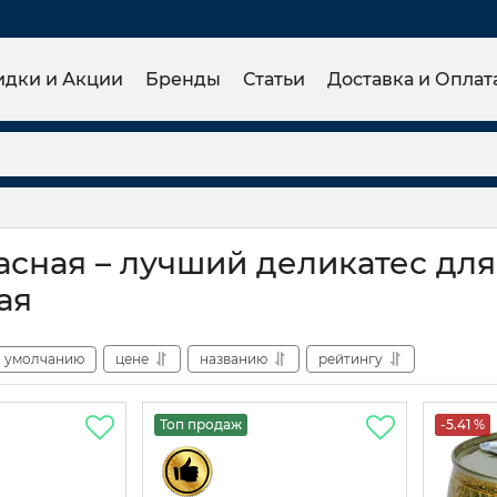
идки и Акции
Бренды
Статьи
Доставка и Оплат
асная – лучший деликатес для
ая
умолчанию
цене
названию
рейтингу
Топ продаж
-5.41 %