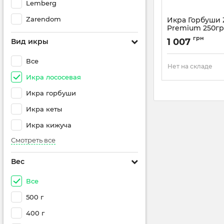
Lemberg
Zarendom
Икра Горбуши
Premium 250г
грн
1 007
Вид икры
Все
Нет на складе
Икра лососевая
Икра горбуши
Икра кеты
Икра кижуча
Смотреть все
Вес
Все
500 г
400 г