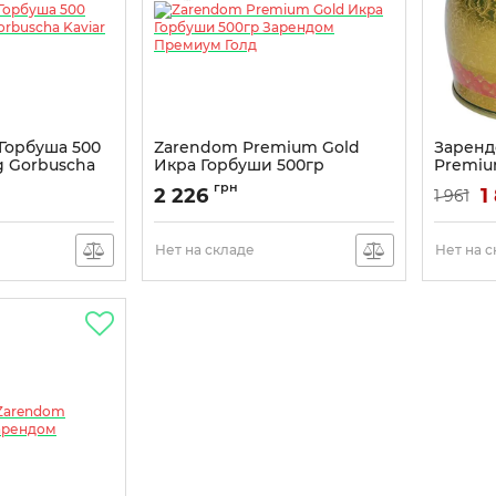
Горбуша 500
Zarendom Premium Gold
Заренд
 Gorbuscha
Икра Горбуши 500гр
Premiu
m
Зарендом Премиум Голд
грн
2 226
1
1 961
8236
Нет на складе
Нет на 