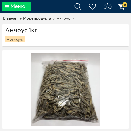
0
Меню
Главная
Морепродукты
Анчоус 1кг
Анчоус 1кг
Артикул: