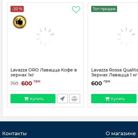
-20 %
Топ продаж
Lavazza ORO Лавацца Кофе в
Lavazza Rossa Qualit
зернах 1кг
Зернах Лавацца 1 кг
грн
грн
600
600
750
Купить
Купить
Контакты
О магазине