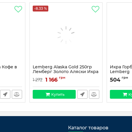
-8.33 %
a Кофе в
Lemberg Alaska Gold 250гр
Икра Гор
Лемберг Золото Аляски Икра
Lemberg
красная
грн
грн
1 166
504
1 272
Купить
К
Каталог товаров