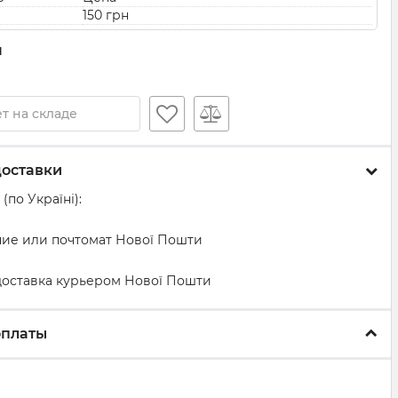
150 грн
н
т на складе
доставки
(по Україні):
ение или почтомат Нової Пошти
 доставка курьером Нової Пошти
оплаты