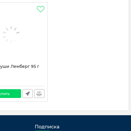
буши Лемберг 95 г
упить
Подписка