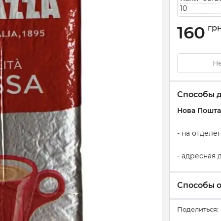
10
160
гр
Не
Способы 
Нова Пошта
- на отдел
- адресная
Способы 
Поделиться: