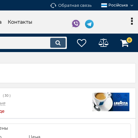
Обратная связь
Російська
а
Контакты
0
(
30
)
зыв
де
ены
о
Цена