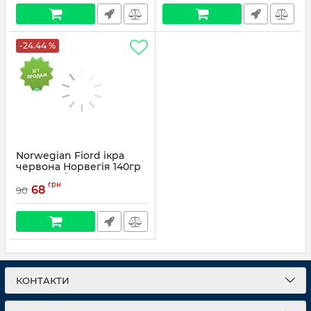
-24.44 %
Norwegian Fiord ікра
червона Норвегія 140гр
(ікра горбуші імітована)
грн
68
90
КОНТАКТИ