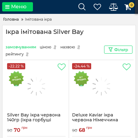
0
Меню
Головна
Імітована ікра
Ікра імітована Silver Bay
замовчуванням
ціною
назвою
Фільтр
рейтингу
-22.22 %
-24.44 %
Silver Bay ікра червона
Deluxe Kaviar ікра
140гр (ікра горбуші
червона Німеччина
імітована)
145гр (ікра лососева
грн
грн
імітована)
70
68
90
90