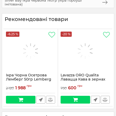
Silver Bay ікра червона 140гр (ікра горбуші
імітована)
Рекомендовані товари
-6.25 %
-20 %
Ікра Чорна Осетрова
Lavazza ORO Qualita
Лемберг 50гр Lemberg
Лавацца Кава в зернах
Osietra Kaviar
1кг
грн
грн
1 988
600
2 120
750