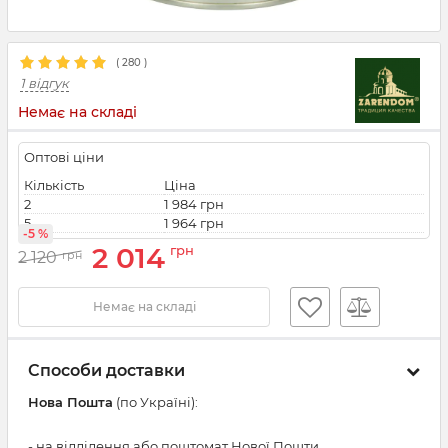
(
280
)
1 відгук
Немає на складі
Оптові ціни
Кількість
Ціна
2
1 984 грн
5
1 964 грн
-5 %
2 014
грн
2 120
грн
Немає на складі
Способи доставки
Нова Пошта
(по Україні):
- на відділення або поштомат Нової Пошти