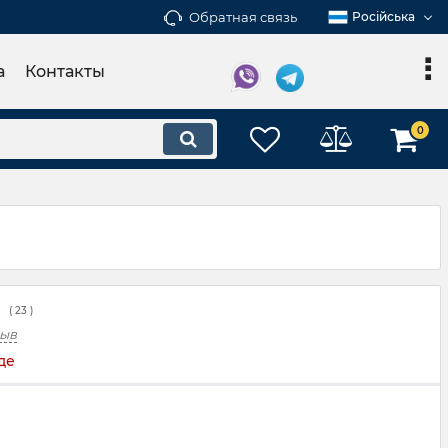
Обратная связь
Російська
а
Контакты
0
(
23
)
зыв
де