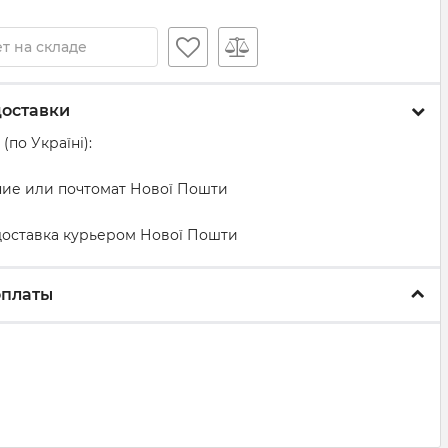
т на складе
доставки
(по Україні):
ение или почтомат Нової Пошти
 доставка курьером Нової Пошти
оплаты