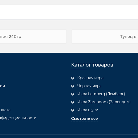
ния 240гр
Тунец в
Каталог товаров
Красная икра
ции
Черная икра
Икра Lemberg (Лемберг)
Икра Zarendom (Зарендом)
плата
Икра щуки
нфиденциальности
Смотреть все