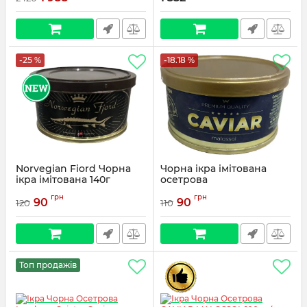
-25 %
-18.18 %
Norvegian Fiord Чорна
Чорна ікра імітована
ікра імітована 140г
осетрова
Ниваагропродукт ("Три
грн
грн
Королі" Україна) 130г
90
90
120
110
Топ продажів