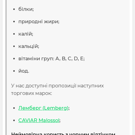
білки;
природні жири;
калій;
кальцій;
вітаміни груп: A, B, C, D, E;
йод.
У нас доступні пропозиції наступних
торгових марок:
Лемберг (Lemberg)
;
CAVIAR Malossol
;
Неймовірна користь з чорним відтінком