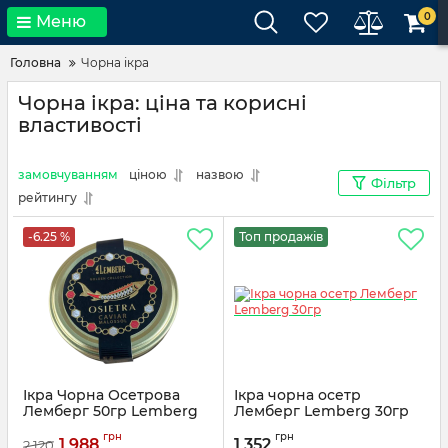
0
Меню
Головна
Чорна ікра
Чорна ікра: ціна та корисні
властивості
замовчуванням
ціною
назвою
Фільтр
рейтингу
-6.25 %
Топ продажів
Ікра Чорна Осетрова
Ікра чорна осетр
Лемберг 50гр Lemberg
Лемберг Lemberg 30гр
Osietra Kaviar
грн
грн
1 988
1 352
2 120