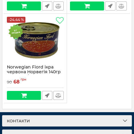
-24.44 %
Norwegian Fiord ікра
червона Норвегія 140гр
(ікра горбуші імітована)
грн
68
90
КОНТАКТИ