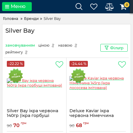
0
Меню
Головна
Бренди
Silver Bay
Silver Bay
замовчуванням
ціною
назвою
Фільтр
рейтингу
-22.22 %
-24.44 %
Silver Bay ікра червона
Deluxe Kaviar ікра
140гр (ікра горбуші
червона Німеччина
імітована)
145гр (ікра лососева
грн
грн
імітована)
70
68
90
90