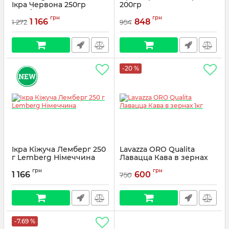
Ікра Червона 250гр
200гр
Лемберг
грн
грн
1 166
848
1 272
954
-20 %
Ікра Кіжуча Лемберг 250
Lavazza ORO Qualita
г Lemberg Німеччина
Лавацца Кава в зернах
1кг
грн
грн
1 166
600
750
-7.69 %